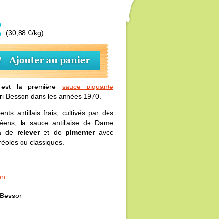
€
(30,88 €/kg)
st la première
sauce piquante
i Besson dans les années 1970.
ts antillais frais, cultivés par des
péens, la sauce antillaise de Dame
ra de
relever
et de
pimenter
avec
créoles ou classiques.
on
Besson