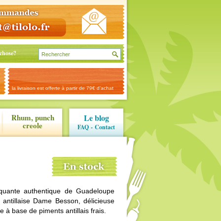
chose?
la livraison est offerte à partir de 79€ d’achat
Rhum, punch
Le blog
creole
FAQ
-
Contact
quante authentique de Guadeloupe
antillaise Dame Besson, délicieuse
 à base de piments antillais frais.