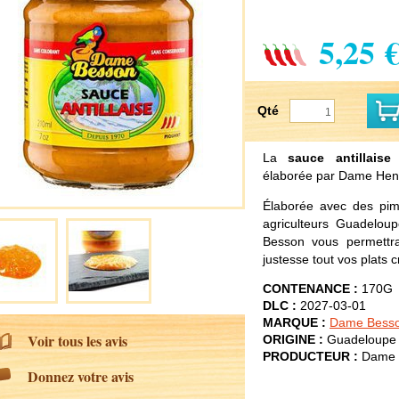
5,25 
Qté
La
sauce antillaise
e
élaborée par Dame Henr
Élaborée avec des pimen
agriculteurs Guadelou
Besson vous permett
justesse tout vos plats 
CONTENANCE :
170G
DLC :
2027-03-01
MARQUE :
Dame Bess
Voir tous les avis
ORIGINE :
Guadeloupe
PRODUCTEUR :
Dame 
Donnez votre avis