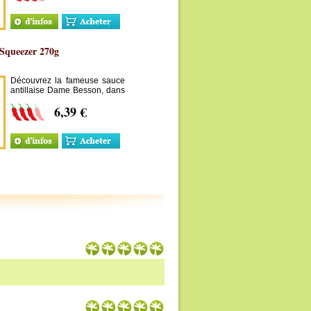
délicieuse sauce piquante
fabriquée à base de piments
antillais frais.
 Squeezer 270g
Découvrez la fameuse sauce
antillaise Dame Besson, dans
son nouveau format
6,39 €
"Squeezer" 270g, délicieuse
sauce piquante fabriquée à
base de piments antillais frais.