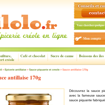
Vous cherchez quelque 
Mon compte
nfiture,
Café et chocolat
Sucre de canne
Boissons des iles
ert créole
il
>
Epicerie antillaise
>
Sauce piquante et creole
> Sauce antillaise 170g
ce antillaise 170g
Découvrez la sauce pi
avec la fameuse sauce 
sauce piquante fabriquée