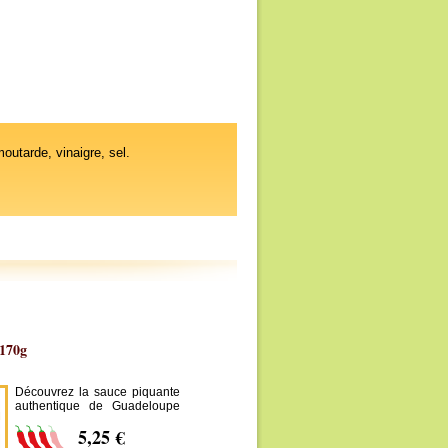
moutarde, vinaigre, sel.
 170g
Découvrez la sauce piquante
authentique de Guadeloupe
avec la fameuse sauce
5,25 €
antillaise Dame Besson,