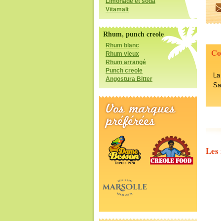
Limonade et soda
Vitamalt
Rhum, punch creole
Rhum blanc
Co
Rhum vieux
Rhum arrangé
Punch creole
La
Angostura Bitter
Sa
Les 