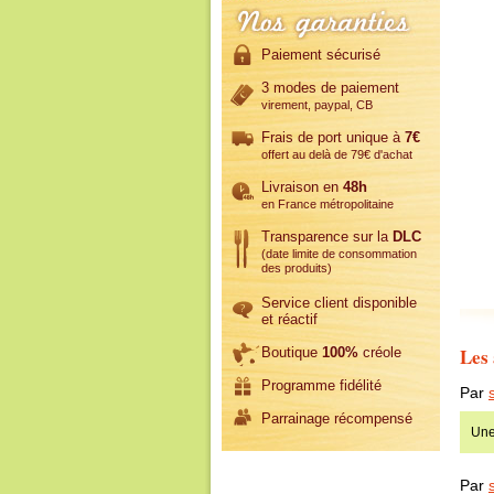
Paiement sécurisé
3 modes de paiement
virement, paypal, CB
Frais de port unique à
7€
offert au delà de 79€ d'achat
Livraison en
48h
en France métropolitaine
Transparence sur la
DLC
(date limite de consommation
des produits)
Service client disponible
et réactif
Les 
Boutique
100%
créole
Programme fidélité
Par
Parrainage récompensé
Une
Par