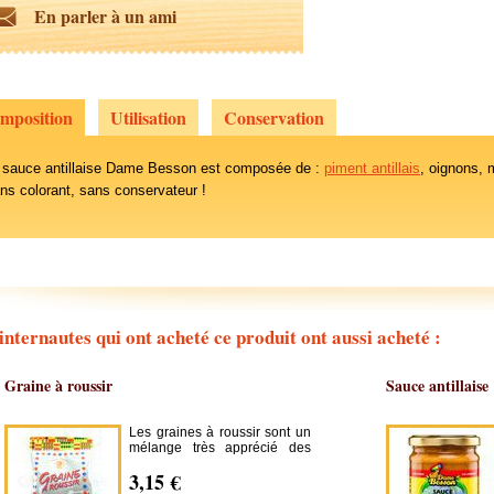
En parler à un ami
mposition
Utilisation
Conservation
 sauce antillaise Dame Besson est composée de :
piment antillais
, oignons, 
ns colorant, sans conservateur !
internautes qui ont acheté ce produit ont aussi acheté :
Graine à roussir
Sauce antillaise
Les graines à roussir sont un
mélange très apprécié des
Antillais pour donner un
3,15 €
délicieux goût roussi à toute