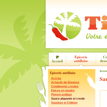
Epicerie
Co
antillaise
dess
Accueil
Accue
Epicerie antillaise
Sau
Accras
Achards de légumes
Condiments creoles
Epices en poudre
Piment antillais
Sauce piquante et creole
Souskay et Chiktay