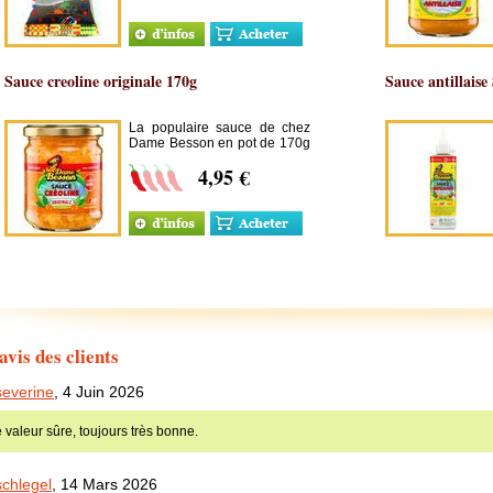
les viandes.
Sauce creoline originale 170g
Sauce antillaise
La populaire sauce de chez
Dame Besson en pot de 170g
c'est plus pratique !
4,95 €
avis des clients
severine
,
4 Juin 2026
 valeur sûre, toujours très bonne.
schlegel
,
14 Mars 2026