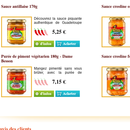
Sauce antillaise 170g
Sauce creoline o
Découvrez la sauce piquante
authentique de Guadeloupe
avec la fameuse sauce
5,25 €
antillaise Dame Besson,
délicieuse sauce piquante
fabriquée à base de piments
antillais frais.
Purée de piment végétarien 180g - Dame
Sauce creoline f
Besson
Mangez pimenté sans vous
brûler, avec la purée de
piment végétarien Dame
7,15 €
Besson.
avis des clients