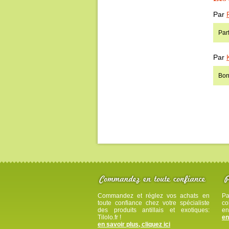
Par
Parf
Par
Bon 
Commandez et réglez vos achats en
Pa
toute confiance chez votre spécialiste
co
des produits antillais et exotiques:
en
Tilolo.fr !
en
en savoir plus, cliquez ici