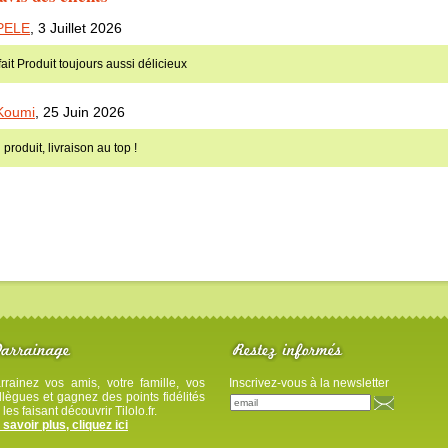
PELE
,
3 Juillet 2026
ait Produit toujours aussi délicieux
Koumi
,
25 Juin 2026
produit, livraison au top !
rrainez vos amis, votre famille, vos
Inscrivez-vous à la newsletter
llègues et gagnez des points fidélités
 les faisant découvrir Tilolo.fr.
 savoir plus, cliquez ici