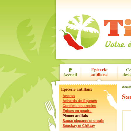
Epicerie
Co
antillaise
dess
Accueil
Accue
Epicerie antillaise
Sau
Accras
Achards de légumes
Condiments creoles
Epices en poudre
Piment antillais
Sauce piquante et creole
Souskay et Chiktay