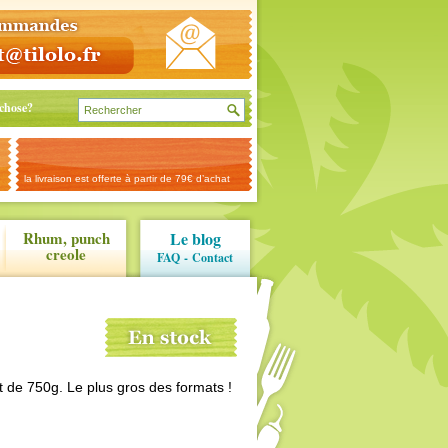
chose?
la livraison est offerte à partir de 79€ d’achat
Rhum, punch
Le blog
creole
FAQ
-
Contact
t de 750g. Le plus gros des formats !