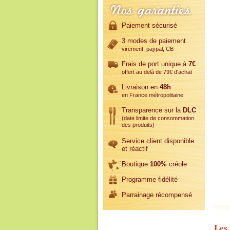
Paiement sécurisé
3 modes de paiement
virement, paypal, CB
Frais de port unique à
7€
offert au delà de 79€ d'achat
Livraison en
48h
en France métropolitaine
Transparence sur la
DLC
(date limite de consommation
des produits)
Service client disponible
et réactif
Boutique
100%
créole
Programme fidélité
Parrainage récompensé
Les 