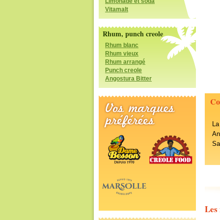
Limonade et soda
Vitamalt
Rhum, punch creole
Rhum blanc
Rhum vieux
Rhum arrangé
Punch creole
Angostura Bitter
Co
La
An
Sa
Les 