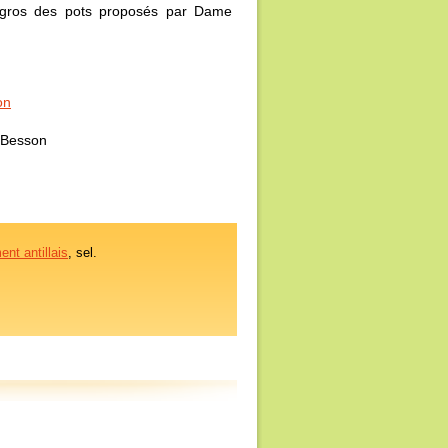
 gros des pots proposés par Dame
on
Besson
ent antillais
, sel.