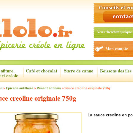
Vous cherchez quelque 
Mon compte
nfiture,
Café et chocolat
Sucre de canne
Boissons des iles
ert créole
il
>
Epicerie antillaise
>
Piment antillais
> Sauce creoline originale 750g
ce creoline originale 750g
La sauce creoline en po