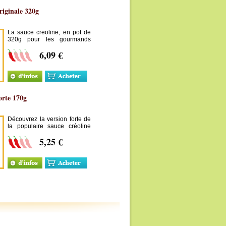
riginale 320g
La sauce creoline, en pot de
320g pour les gourmands
souhaitant pimenter
6,09 €
délicatement leurs plats !
orte 170g
Découvrez la version forte de
la populaire sauce créoline
Dame Besson !
5,25 €