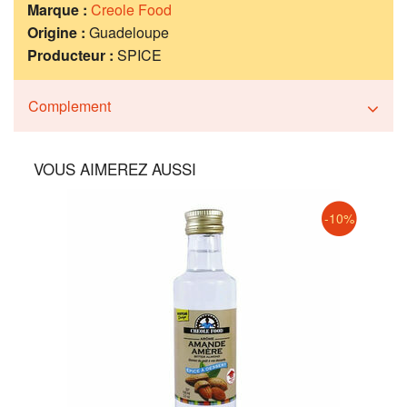
Marque :
Creole Food
Origine :
Guadeloupe
Producteur :
SPICE
Complement
VOUS AIMEREZ AUSSI
-10%