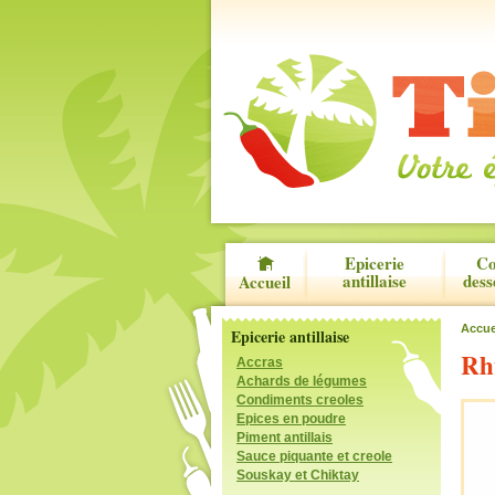
Epicerie
Co
antillaise
dess
Accueil
Accue
Epicerie antillaise
Rh
Accras
Achards de légumes
Condiments creoles
Epices en poudre
Piment antillais
Sauce piquante et creole
Souskay et Chiktay