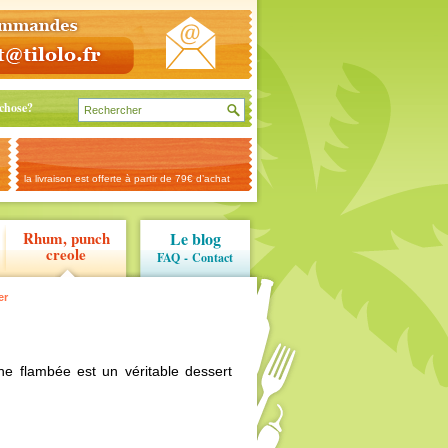
chose?
la livraison est offerte à partir de 79€ d’achat
Rhum, punch
Le blog
creole
FAQ
-
Contact
er
e flambée est un véritable dessert