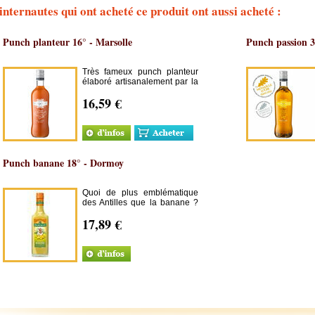
internautes qui ont acheté ce produit ont aussi acheté :
Punch planteur 16° - Marsolle
Punch passion 3
Très fameux punch planteur
élaboré artisanalement par la
famille Marsolle au Domaine
16,59 €
de Séverin, en Guadeloupe.
Punch banane 18° - Dormoy
Quoi de plus emblématique
des Antilles que la banane ?
Goutez le punch !
17,89 €