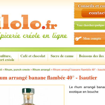
Vous cherchez quelque 
Mon compte
nfiture,
Café et chocolat
Sucre de canne
Boissons des iles
ert créole
il
>
Rhum, punch creole
>
Rhum arrangé
> Rhum arrangé banane flambée 40° - Isauti
um arrangé banane flambée 40° - Isautier
Le rhum arrangé banan
exotique en bouche