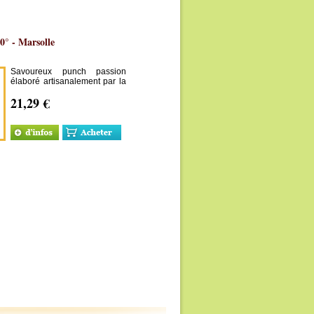
0° - Marsolle
Savoureux punch passion
élaboré artisanalement par la
famille Marsolle au Domaine
21,29 €
de Séverin, en Guadeloupe.