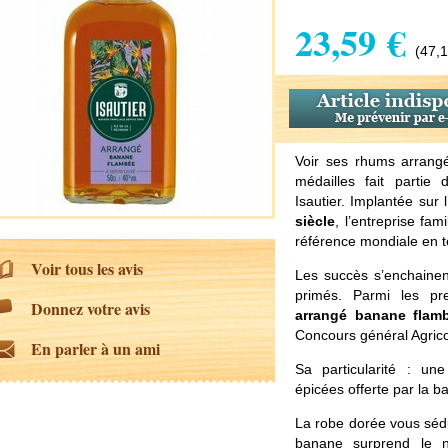
23,59 €
(47,1
Voir ses rhums arrang
médailles fait partie
Isautier. Implantée sur 
siècle
, l’entreprise fam
référence mondiale en 
Voir tous les avis
Les succès s’enchainen
primés. Parmi les pr
Donnez votre avis
arrangé banane flam
Concours général Agrico
En parler à un ami
Sa particularité : u
épicées offerte par la b
La robe dorée vous sédu
banane surprend le n