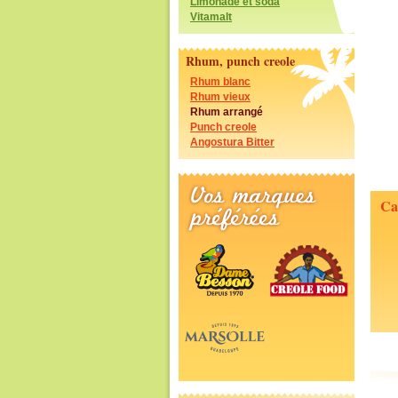
Limonade et soda
Vitamalt
Rhum, punch creole
Rhum blanc
Rhum vieux
Rhum arrangé
Punch creole
Angostura Bitter
Ca