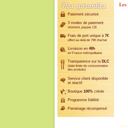
Les 
Paiement sécurisé
3 modes de paiement
virement, paypal, CB
Frais de port unique à
7€
offert au delà de 79€ d'achat
Livraison en
48h
en France métropolitaine
Transparence sur la
DLC
(date limite de consommation
des produits)
Service client disponible
et réactif
Boutique
100%
créole
Programme fidélité
Parrainage récompensé