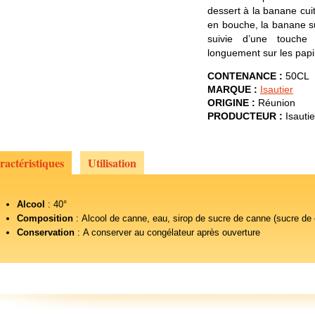
dessert à la banane cuite
en bouche, la banane su
suivie d’une touche
longuement sur les papil
CONTENANCE :
50CL
MARQUE :
Isautier
ORIGINE :
Réunion
PRODUCTEUR :
Isautie
ractéristiques
Utilisation
Alcool
: 40°
Composition
: Alcool de canne, eau, sirop de sucre de canne (sucre de
Conservation
: A conserver au congélateur après ouverture