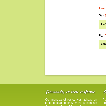
Les 
Par
Exce
Par
con
Commandez et réglez vos achats en
Pa
toute confiance chez votre spécialiste
co