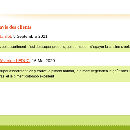
avis des clients
Barillot
,
8 Septembre 2021
s bel assortiment, c’est des super produits, qui permettent d’égayer la cuisine créo
Sèverine LEDUC
,
16 Mai 2020
super assortiment, on y trouve le piment normal, le piment végétarien le goût sans l
ras, et le piment colombo excellent