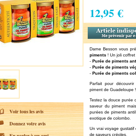
12,95 €
Dame Besson vous pré
piments
! Un joli coffret
-
Purée de piments anti
-
Purée de piments vé
-
Purée de piments c
Parfait pour découvrir
piment de Guadeloupe !
Testez la douce purée d
saveur du piment mais
Voir tous les avis
purées de piments antil
exotique de colombo.
Donnez votre avis
Un vrai voyage gustatif
En parler à un ami
de saveurs créoles.