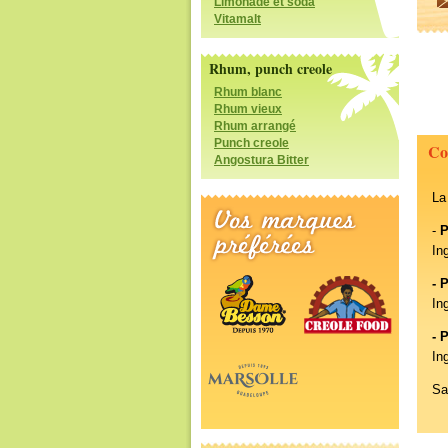
Limonade et soda
Vitamalt
Rhum, punch creole
Rhum blanc
Rhum vieux
Rhum arrangé
Punch creole
Co
Angostura Bitter
La
-
P
In
- 
In
- 
In
Sa