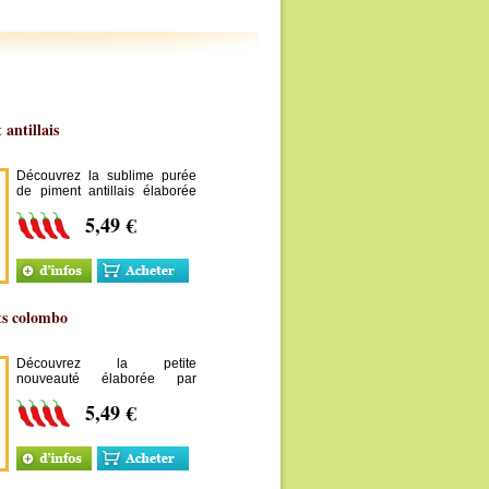
antillais
Découvrez la sublime purée
de piment antillais élaborée
par Dame Besson en
5,49 €
Guadeloupe. Certainement la
meilleure purée de piment
antillais du marché !
ts colombo
Découvrez la petite
nouveauté élaborée par
Dame Besson en
5,49 €
Guadeloupe. La très exotique
purée de piment colombo !