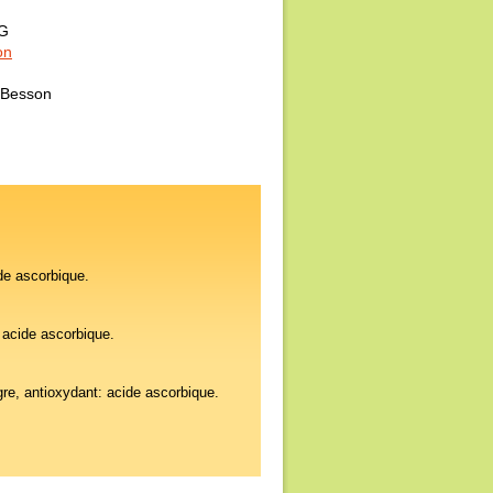
0G
on
Besson
ide ascorbique.
: acide ascorbique.
igre, antioxydant: acide ascorbique.