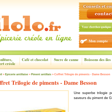
Vous cherchez quelque 
Mon compte
nfiture,
Café et chocolat
Sucre de canne
Boissons des iles
ert créole
il
>
Epicerie antillaise
>
Piment antillais
> Coffret Trilogie de piments - Dame Besson
fret Trilogie de piments - Dame Besson
Une superbe trilogie po
saveurs du piment de G