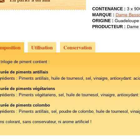
CONTENANCE :
3 x 9
MARQUE :
Dame Bess
ORIGINE :
Guadeloupe
PRODUCTEUR :
Dame 
mposition
Utilisation
Conservation
 trilogie de piment contient :
urée de piments antillais
grédients : Piments antillais, huile de tournesol, sel, vinaigre, antioxydant: ac
Purée de piments végétariens
grédients : Piments végétariens, sel, huile de tournesol, vinaigre, antioxydant
Purée de piments colombo
grédients : Piments antillais, sel, poudre de colombo, huile de tournesol, vina
ns colorant, sans conservateur, ni arome artificiel !