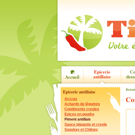
Epicerie
Co
antillaise
dess
Accueil
Accue
Epicerie antillaise
Cof
Accras
Achards de légumes
Condiments creoles
Epices en poudre
Piment antillais
Sauce piquante et creole
Souskay et Chiktay