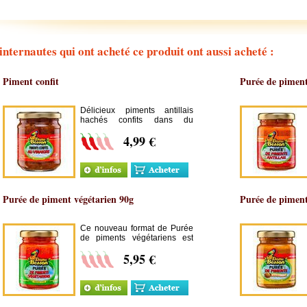
internautes qui ont acheté ce produit ont aussi acheté :
Piment confit
Purée de piment 
Délicieux piments antillais
hachés confits dans du
vinaigre. Parfait pour relever
4,99 €
vos plats et leurs donner un
goût créole.
Purée de piment végétarien 90g
Purée de pimen
Ce nouveau format de Purée
de piments végétariens est
très pratique !
5,95 €