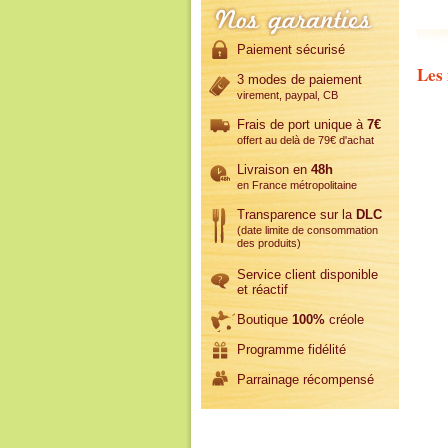
Paiement sécurisé
Les 
3 modes de paiement
virement, paypal, CB
Frais de port unique à
7€
offert au delà de 79€ d'achat
Livraison en
48h
en France métropolitaine
Transparence sur la
DLC
(date limite de consommation
des produits)
Service client disponible
et réactif
Boutique
100%
créole
Programme fidélité
Parrainage récompensé