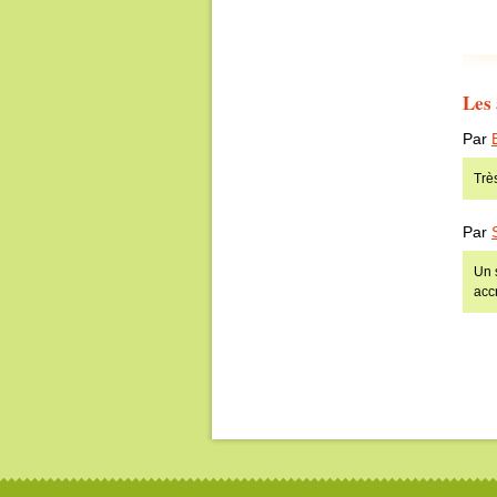
Les 
Par
Trè
Par
Un 
acc