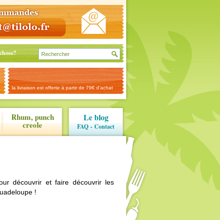
chose?
la livraison est offerte à partir de 79€ d’achat
Rhum, punch
Le blog
creole
FAQ
-
Contact
ur découvrir et faire découvrir les
uadeloupe !